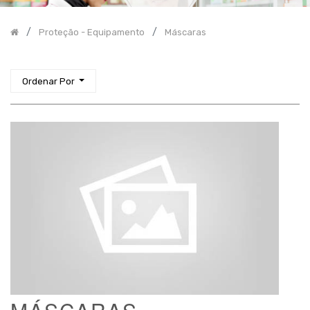
Incontinência
Proteção - Equipamento
Máscaras
Higiene
Proteção
-
Equipamento
Ordenar Por
Aventais
Batas
Babetes
Cobre
sapatos
Lençóis
de
proteção
Luvas
Manguitos
Máscaras
Toucas