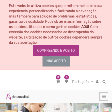
Este website utiliza cookies que permitem melhorar a sua
CATEGORIAS
experiência, personalizando e facilitando a navegação,
mas também para solução de problemas, estatísticas,
garantia de qualidade. Pode obter mais informação sobre
Todos
os
os cookies utilizados e como gerir os cookies
AQUI
. Com
Artigos
exceção dos cookies necessários ao desempenho do
Material
website, a utilização de outros cookies dependerá sempre
Educacional
da sua aceitação.
Penso
COMPREENDO E ACEITO
-
Tratamento
de
NÃO ACEITO
feridas
Material
médico
cirúrgico
0
0
Português
Nutrição
Cosmética
-
Higiene
Corporal
Diagnóstico