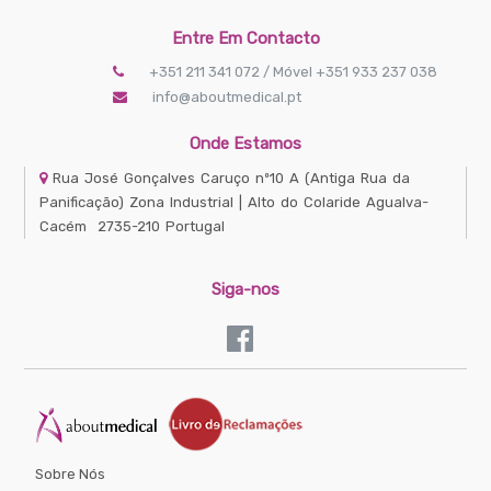
Entre Em Contacto
+351 211 341 072 / Móvel +351 933 237 038
info@aboutmedical.pt
Onde Estamos
Rua José Gonçalves Caruço nº10 A
(Antiga Rua da
Panificação) Zona Industrial | Alto do Colaride
Agualva-
Cacém
2735-210
Portugal
Siga-nos
Sobre Nós