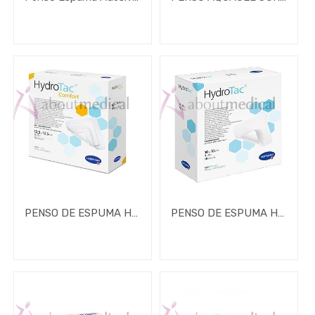
Faixa
de
Preço
2
€
-
€
APLICAR FILTRO
PENSO DE ESPUMA HYDROTAC COMFORT PROFISSIONAL (cópia)
PENSO DE ESPUMA HYDROTAC PROFISSIONAL (cópia)