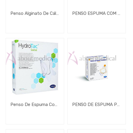
Penso Alginato De Cálcio E Sódio Kaltostat
PENSO ESPUMA COM ADESIVO SILICONE FOAM LITE
Penso De Espuma Com Hidrogel Sacral C/ Rebordo Hydrotac Comfort
PENSO DE ESPUMA PERMAFOAM CLASSIC BORDER