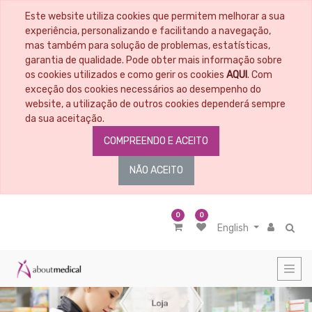
Este website utiliza cookies que permitem melhorar a sua
CATEGORIAS
experiência, personalizando e facilitando a navegação,
mas também para solução de problemas, estatísticas,
garantia de qualidade. Pode obter mais informação sobre
All
Products
os cookies utilizados e como gerir os cookies
AQUI
. Com
exceção dos cookies necessários ao desempenho do
Material
Educacional
website, a utilização de outros cookies dependerá sempre
da sua aceitação.
Penso
COMPREENDO E ACEITO
Prata
Controlo
NÃO ACEITO
do
odor
Controlo
de
0
0
Exsudado
English
Desbridamento
Granulantes/Epitelizantes
Interfaces
Promotores