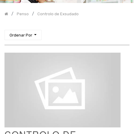
da
Cicatrização
Protetores
Penso
Controlo de Exsudado
Cutâneos
Outros
Ordenar Por
Material
médico
cirúrgico
Nutrição
Cosmética
-
Higiene
Corporal
Diagnóstico
Incontinência
Higiene
Proteção