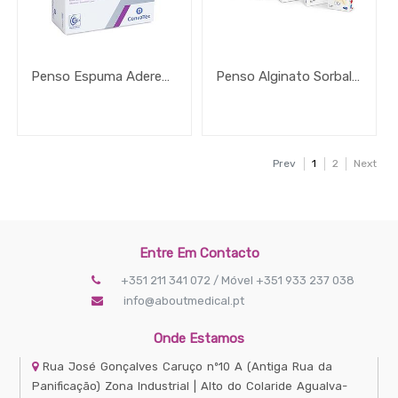
Penso Espuma Aderente Aquacel Ag Foam
Penso Alginato Sorbalgon
Prev
1
2
Next
Entre Em Contacto
+351 211 341 072 / Móvel +351 933 237 038
info@aboutmedical.pt
Onde Estamos
Rua José Gonçalves Caruço nº10 A
(Antiga Rua da
Panificação) Zona Industrial | Alto do Colaride
Agualva-