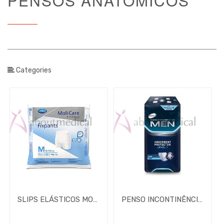
PENSOS ANATÓMICOS
Tipo /
Unidade
de venda
Categories
Tipo /
Tamanho
/
Unidade
de venda
Brand
SLIPS ELÁSTICOS MOLICARE PREMIUM FIXPANTS
PENSO INCONTINÊNCIA TENA MEN LEVEL 2