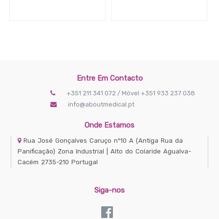
Entre Em Contacto
+351 211 341 072 / Móvel +351 933 237 038
info@aboutmedical.pt
Onde Estamos
Rua José Gonçalves Caruço nº10 A
(Antiga Rua da
Panificação) Zona Industrial | Alto do Colaride
Agualva-
Cacém
2735-210
Portugal
Siga-nos