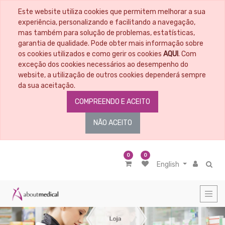
Este website utiliza cookies que permitem melhorar a sua
CATEGORIAS
experiência, personalizando e facilitando a navegação,
mas também para solução de problemas, estatísticas,
garantia de qualidade. Pode obter mais informação sobre
All
Products
os cookies utilizados e como gerir os cookies
AQUI
. Com
exceção dos cookies necessários ao desempenho do
Material
Educacional
website, a utilização de outros cookies dependerá sempre
da sua aceitação.
Penso
COMPREENDO E ACEITO
Material
médico
cirúrgico
NÃO ACEITO
Nutrição
Cosmética
-
0
0
Higiene
English
Corporal
Diagnóstico
Incontinência
Cuecas