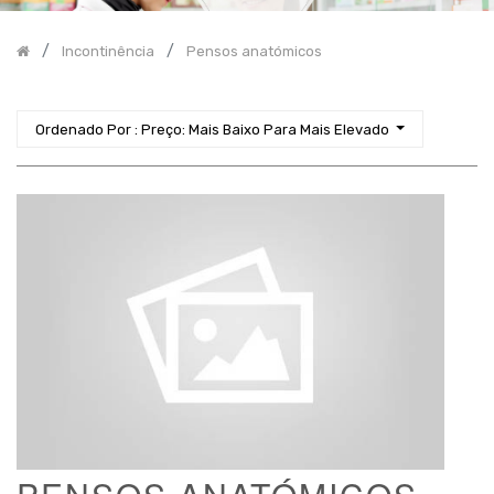
Fraldas
Pensos
Incontinência
Pensos anatómicos
anatómicos
Resguardos
Roupa
Ordenado Por : Preço: Mais Baixo Para Mais Elevado
interior
para
incontinênia
Higiene
Proteção
Tamanho
/
Unidade
Venda